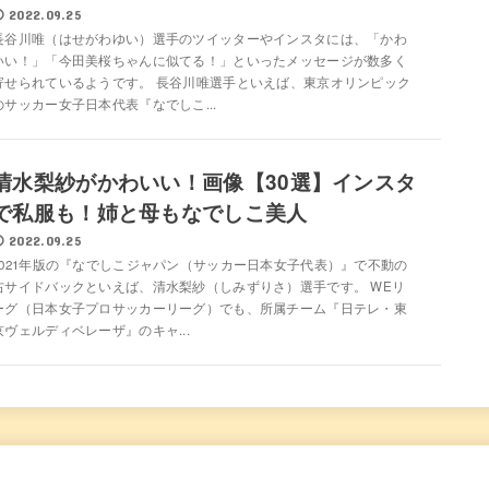
2022.09.25
長谷川唯（はせがわゆい）選手のツイッターやインスタには、「かわ
いい！」「今田美桜ちゃんに似てる！」といったメッセージが数多く
寄せられているようです。 長谷川唯選手といえば、東京オリンピック
のサッカー女子日本代表『なでしこ...
清水梨紗がかわいい！画像【30選】インスタ
で私服も！姉と母もなでしこ美人
2022.09.25
2021年版の『なでしこジャパン（サッカー日本女子代表）』で不動の
右サイドバックといえば、清水梨紗（しみずりさ）選手です。 WEリ
ーグ（日本女子プロサッカーリーグ）でも、所属チーム『日テレ・東
京ヴェルディベレーザ』のキャ...