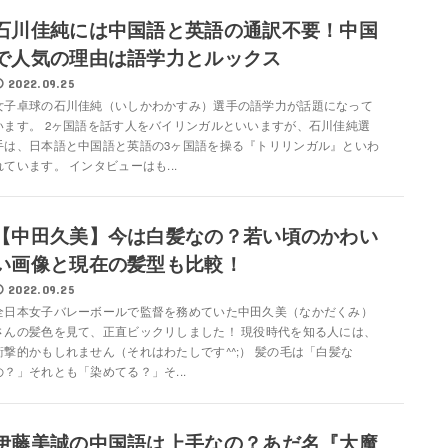
石川佳純には中国語と英語の通訳不要！中国
で人気の理由は語学力とルックス
2022.09.25
女子卓球の石川佳純（いしかわかすみ）選手の語学力が話題になって
います。 2ヶ国語を話す人をバイリンガルといいますが、石川佳純選
手は、日本語と中国語と英語の3ヶ国語を操る『トリリンガル』といわ
れています。 インタビューはも...
【中田久美】今は白髪なの？若い頃のかわい
い画像と現在の髪型も比較！
2022.09.25
全日本女子バレーボールで監督を務めていた中田久美（なかだくみ）
さんの髪色を見て、正直ビックリしました！ 現役時代を知る人には、
衝撃的かもしれません（それはわたしです^^;） 髪の毛は「白髪な
の？」それとも「染めてる？」そ...
伊藤美誠の中国語は上手なの？あだ名『大魔