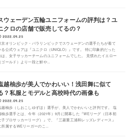
スウェーデン五輪ユニフォームの評判は？ユ
ニクロの店舗で販売してるの？
2022.09.25
東京オリンピック・パラリンピックでスウェーデンの選手たちが着て
いる公式ウェアは『ユニクロ（UNIQLO）』です。 特に印象的だった
のは、女子サッカーチームのユニフォームでした。 見慣れたイエロー
（ゴールド）より一段と鮮や...
塩越柚歩が美人でかわいい！浅田舞に似て
る？私服とモデルと高校時代の画像も
2022.09.25
塩越柚歩（しおこしゆずほ）選手が、美人でかわいいと評判です。 塩
越柚歩選手とは、今年（2021年）9月に開幕した『WEリーグ（日本初
女子プロサッカーリーグ）』で、『三菱重工浦和レッズレディース』
に所属するWEリーガーのこ...