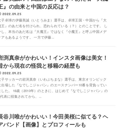
王』の由来と中国の反応は？
2022.09.25
女子卓球の伊藤美誠（いとうみま）選手は、卓球王国・中国から『大
魔王』のあだ名を付けられ、恐れられている（？）とのことです。 し
かし、本当のあだ名は『大魔王』ではなく『小魔王』と呼ぶ中国メデ
ィアもあるようです。 一方で伊藤...
岩渕真奈がかわいい！インスタ画像は美女！
昔から現在の怪我と移籍の経歴も
2022.09.25
女子サッカーの岩渕真奈（いわぶちまな）選手は、東京オリンピック
に出場した『なでしこジャパン』のエースナンバー10番を背負ってい
ました。 16歳（2010年）のときに、はじめて『なでしこジャパン』の
A代表に招集されてから、...
長谷川唯がかわいい！今田美桜に似てる？ヘ
アバンド【画像】とプロフィールも