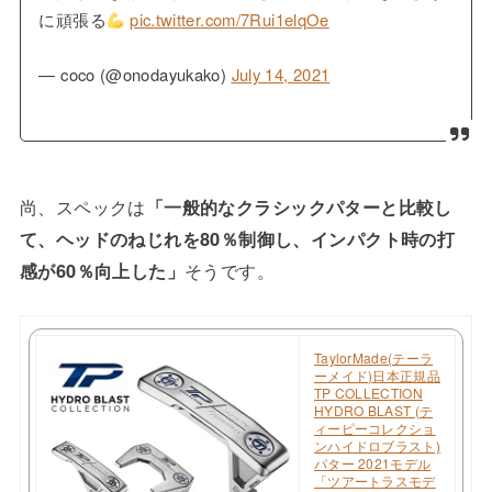
に頑張る
pic.twitter.com/7Rui1elqOe
— coco (@onodayukako)
July 14, 2021
尚、スペックは
「一般的なクラシックパターと比較し
て、ヘッドのねじれを80％制御し、インパクト時の打
感が60％向上した」
そうです。
TaylorMade(テーラ
ーメイド)日本正規品
TP COLLECTION
HYDRO BLAST (テ
ィーピーコレクショ
ンハイドロブラスト)
パター 2021モデル
「ツアートラスモデ