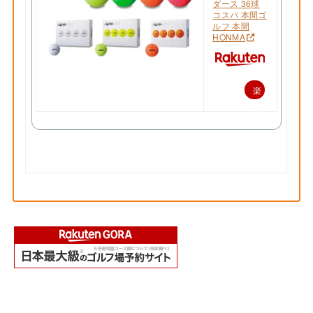
ダース 36球
コスパ 本間ゴ
ルフ 本間
HONMA
楽
天
で
購
入