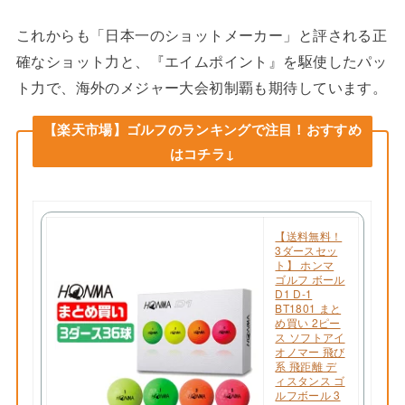
これからも「日本一のショットメーカー」と評される正
確なショット力と、『エイムポイント』を駆使したパッ
ト力で、海外のメジャー大会初制覇も期待しています。
【楽天市場】ゴルフのランキングで注目！おすすめ
はコチラ↓
【送料無料！
3ダースセッ
ト】 ホンマ
ゴルフ ボール
D1 D-1
BT1801 まと
め買い 2ピー
ス ソフトアイ
オノマー 飛び
系 飛距離 デ
ィスタンス ゴ
ルフボール 3