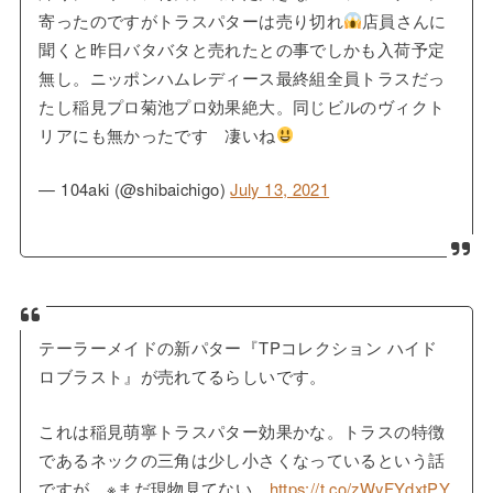
寄ったのですがトラスパターは売り切れ
店員さんに
聞くと昨日バタバタと売れたとの事でしかも入荷予定
無し。ニッポンハムレディース最終組全員トラスだっ
たし稲見プロ菊池プロ効果絶大。同じビルのヴィクト
リアにも無かったです 凄いね
— 104aki (@shibaichigo)
July 13, 2021
テーラーメイドの新パター『TPコレクション ハイド
ロブラスト』が売れてるらしいです。
これは稲見萌寧トラスパター効果かな。トラスの特徴
であるネックの三角は少し小さくなっているという話
ですが。※まだ現物見てない。
https://t.co/zWyFYdxtPY