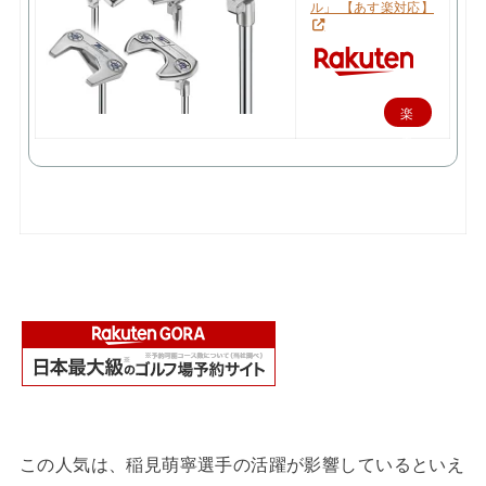
ル」 【あす楽対応】
楽
天
で
購
入
この人気は、稲見萌寧選手の活躍が影響しているといえ