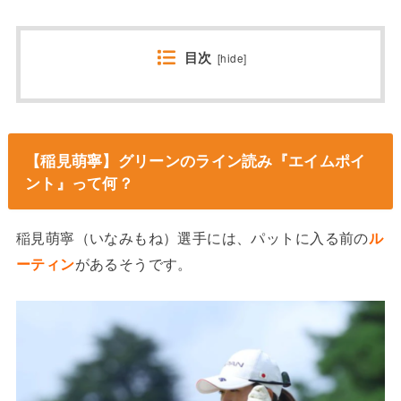
目次
[
hide
]
【稲見萌寧】グリーンのライン読み『エイムポイ
ント』って何？
稲見萌寧（いなみもね）選手には、パットに入る前の
ル
ーティン
があるそうです。