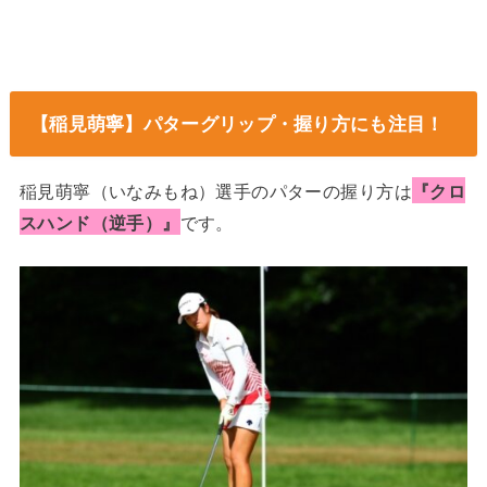
【稲見萌寧】パターグリップ・握り方にも注目！
稲見萌寧（いなみもね）選手のパターの握り方は
『クロ
スハンド（逆手）』
です。