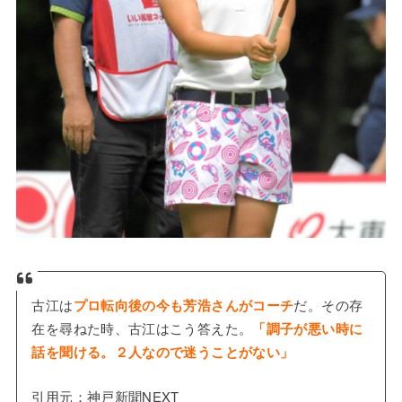
古江は
プロ転向後の今も芳浩さんがコーチ
だ。その存
在を尋ねた時、古江はこう答えた。
「調子が悪い時に
話を聞ける。２人なので迷うことがない」
引用元：神戸新聞NEXT