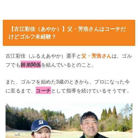
【古江彩佳（あやか）】父・芳浩さんはコーチだ
けどゴルフ未経験？
古江彩佳（ふるえあやか）選手と
父・芳浩さん
は、ゴル
フでも
師弟関係
を結んでいるとのこと。
また、ゴルフを始めた3歳のときから、プロになった今
に至るまで、
コーチ
として指導を続けているそうです。