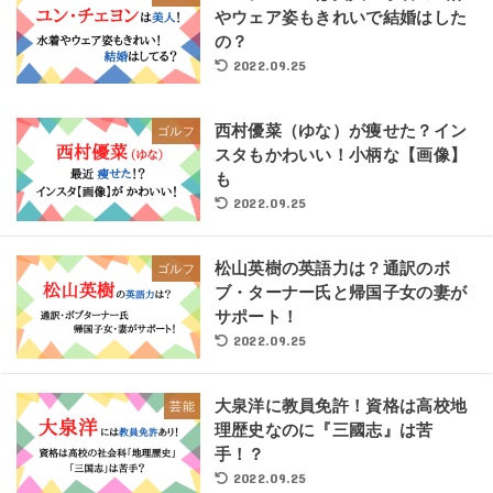
やウェア姿もきれいで結婚はした
の？
2022.09.25
西村優菜（ゆな）が痩せた？イン
ゴルフ
スタもかわいい！小柄な【画像】
も
2022.09.25
松山英樹の英語力は？通訳のボ
ゴルフ
ブ・ターナー氏と帰国子女の妻が
サポート！
2022.09.25
大泉洋に教員免許！資格は高校地
芸能
理歴史なのに『三國志』は苦
手！？
2022.09.25