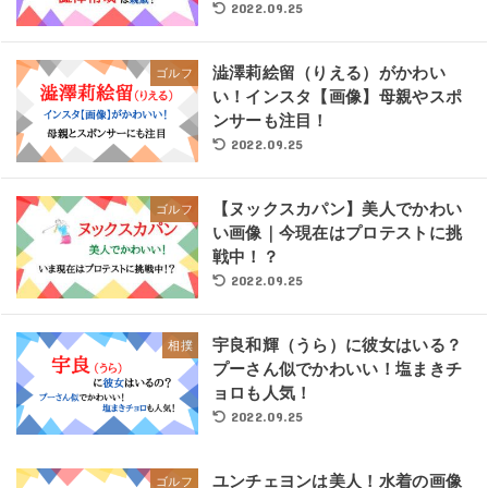
2022.09.25
澁澤莉絵留（りえる）がかわい
ゴルフ
い！インスタ【画像】母親やスポ
ンサーも注目！
2022.09.25
【ヌックスカパン】美人でかわい
ゴルフ
い画像｜今現在はプロテストに挑
戦中！？
2022.09.25
宇良和輝（うら）に彼女はいる？
相撲
プーさん似でかわいい！塩まきチ
ョロも人気！
2022.09.25
ユンチェヨンは美人！水着の画像
ゴルフ