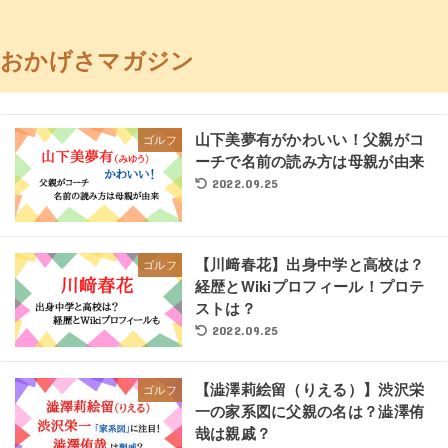
おかげさマガジン
山下美夢有がかわいい！父親がコ
ゴルフ
ーチで名前の読み方は母親が由来
2022.09.25
【川﨑春花】出身中学と高校は？
ゴルフ
経歴とWikiプロフィール！プロテ
ストは？
2022.09.25
【澁澤莉絵留（りえる）】渋沢栄
ゴルフ
一の家系図に父親の名は？澁澤侑
哉は親戚？