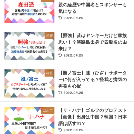
親の経歴や中国名とスポンサーも
気になる
2022.09.25
【照強】昔はヤンキーだけど家族
相撲
思い！？淡路島出身で四股名の由
来は？
2022.09.25
【照ノ富士】膝（ひざ）サポータ
相撲
ーに何が入ってる？怪我と病気の
再発も心配
2022.09.25
【リ・ハナ】ゴルフのプロテスト
ゴルフ
【画像】出身は中国？韓国？日本
語は話すの？
2022.09.25