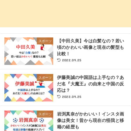
【中田久美】今は白髪なの？若い
スポーツ
頃のかわいい画像と現在の髪型も
比較！
2022.09.25
伊藤美誠の中国語は上手なの？あ
スポーツ
だ名『大魔王』の由来と中国の反
応は？
2022.09.25
岩渕真奈がかわいい！インスタ画
スポーツ
像は美女！昔から現在の怪我と移
籍の経歴も