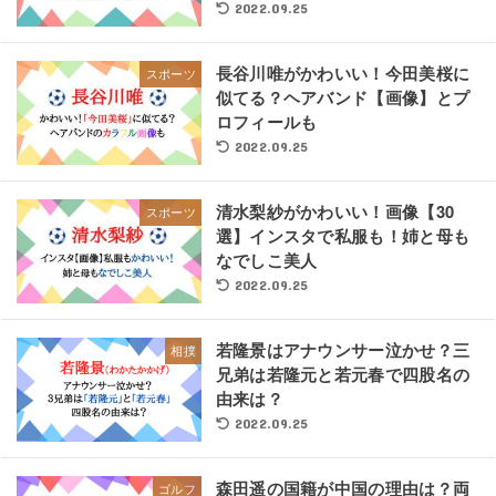
2022.09.25
長谷川唯がかわいい！今田美桜に
スポーツ
似てる？ヘアバンド【画像】とプ
ロフィールも
2022.09.25
清水梨紗がかわいい！画像【30
スポーツ
選】インスタで私服も！姉と母も
なでしこ美人
2022.09.25
若隆景はアナウンサー泣かせ？三
相撲
兄弟は若隆元と若元春で四股名の
由来は？
2022.09.25
森田遥の国籍が中国の理由は？両
ゴルフ